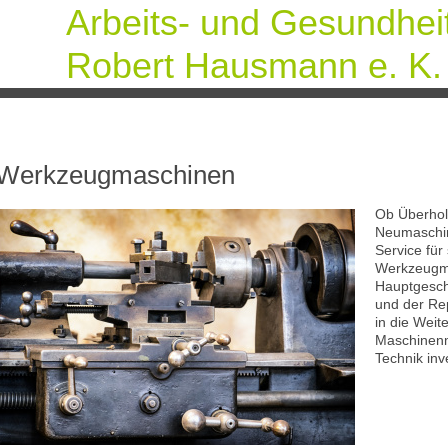
Arbeits- und Gesundhei
Robert Hausmann e. K.
Werkzeugmaschinen
Ob Überhol
Neumaschin
Service fü
Werkzeugma
Hauptgesch
und der Rep
in die Weit
Maschinenm
Technik inve