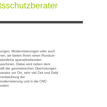
tsschutzberater
ungen, Modernisierungen oder auch
en, wir bieten Ihnen einen Rundum-
r sämtliche spanabhebenden
schinen. Dabei wird neben dem
äft der geometrischen Überholungen
aratur vor Ort, sehr viel Zeit und Geld
erentwicklung der
odernisierung und in die CNC-
stiert.